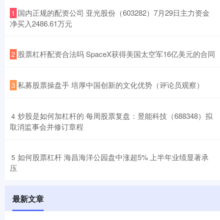
​国内正规的配资公司 亚光股份（603282）7月29日主力资金
1
净买入2486.61万元
​股票杠杆配资合法吗 SpaceX获得美国太空军16亿美元的合同
2
​私募股票操盘手 培厚中国创新的文化优势（评论员观察）
3
​炒股是如何加杠杆的 每周股票复盘：昱能科技（688348）拟
4
取消监事会并修订章程
​如何股票杠杆 海昌海洋公园盘中涨超5% 上半年业绩显著承
5
压
最新文章