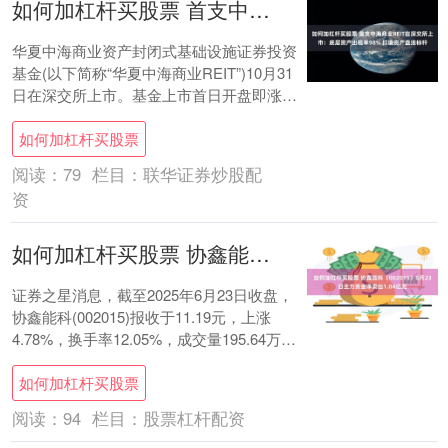
如何加杠杆买股票 首支中海商业REIT在深交所上市：底层资产出租率98% 打造资产盘活标杆
华夏中海商业资产封闭式基础设施证券投资
基金(以下简称“华夏中海商业REIT”)10月31
日在深交所上市。基金上市首日开盘即涨，
盘中涨幅超4.87%。截至首日午盘....
如何加杠杆买股票
阅读：
79
栏目：
联华证券炒股配
资
如何加杠杆买股票 协鑫能科（002015）6月23日主力资金净卖出1.04亿元
证券之星消息，截至2025年6月23日收盘，
协鑫能科(002015)报收于11.19元，上涨
4.78%，换手率12.05%，成交量195.64万
手，成交额21.....
如何加杠杆买股票
阅读：
94
栏目：
股票杠杆配资