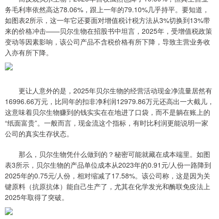
务毛利率依然高达78.06%，跟上一年的79.10%几乎持平。要知道，
如图表2所示，这一年它还要面对增值税计税方法从3%切换到13%带
来的价格冲击——贝尔生物在招股书中坦言，2025年，受增值税政策
变动等因素影响，该公司产品不含税价格有所下降，导致主营业务收
入亦有所下降。
更让人意外的是，2025年贝尔生物的经营活动现金净流量居然有
16996.66万元，比同年的扣非净利润12979.86万元还高出一大截儿，
这意味着贝尔生物赚到的钱实实在在地进了口袋，而不是躺在账上的
“纸面富贵”。一般而言，现金流这个指标，有时比利润更能说明一家
公司的真实生存状态。
那么，贝尔生物凭什么做到的？秘密可能就藏在成本端里。如图
表3所示，贝尔生物的产品单位成本从2023年的0.91元/人份一路降到
2025年的0.75元/人份，相对缩减了17.58%。该公司称，这是因为关
键原料（抗原抗体）能自己生产了，尤其在化学发光和酶联免疫法上
2025年取得了突破。