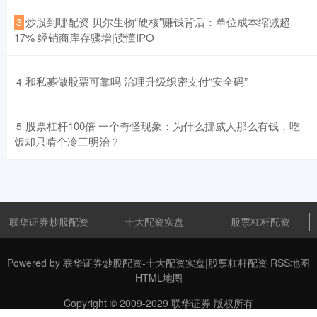
​炒股到哪配资 贝尔生物“硬核”赚钱背后：单位成本缩减超
3
17% 经销商库存骤增|读懂IPO
​和私募做股票可靠吗 治理升级织密支付“安全码”
4
​股票杠杆100倍 一个奇怪现象：为什么挪威人那么有钱，吃
5
饭却只啃个冷三明治？
联华证券炒股配资
十大配资实盘
股票杠杆配资
Powered by
联华证券炒股配资-十大配资实盘|股票杠杆配资
RSS地图
HTML地图
Copyright
© 2009-2029
联华证券
版权所有