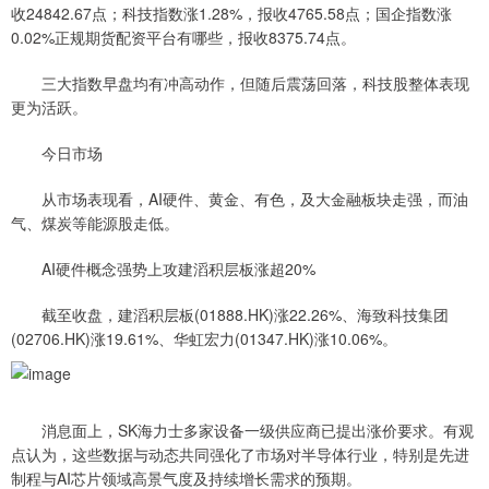
收24842.67点；科技指数涨1.28%，报收4765.58点；国企指数涨
0.02%正规期货配资平台有哪些，报收8375.74点。
三大指数早盘均有冲高动作，但随后震荡回落，科技股整体表现
更为活跃。
今日市场
从市场表现看，AI硬件、黄金、有色，及大金融板块走强，而油
气、煤炭等能源股走低。
AI硬件概念强势上攻建滔积层板涨超20%
截至收盘，建滔积层板(01888.HK)涨22.26%、海致科技集团
(02706.HK)涨19.61%、华虹宏力(01347.HK)涨10.06%。
消息面上，SK海力士多家设备一级供应商已提出涨价要求。有观
点认为，这些数据与动态共同强化了市场对半导体行业，特别是先进
制程与AI芯片领域高景气度及持续增长需求的预期。