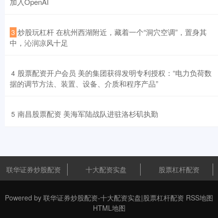
加入OpenAI
​炒股玩杠杆 在杭州西湖附近，藏着一个“洞穴空调”，置身其
3
中，沁润凉风十足
​股票配资开户会员 美的集团获得发明专利授权：“电力负荷数
4
据的调节方法、装置、设备、介质和程序产品”
​南昌股票配资 美海军陆战队进驻洛杉矶执勤
5
联华证券炒股配资
十大配资实盘
股票杠杆配资
Powered by
联华证券炒股配资-十大配资实盘|股票杠杆配资
RSS地图
HTML地图