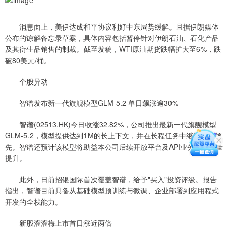
消息面上，美伊达成和平协议利好中东局势缓解。且据伊朗媒体
公布的谅解备忘录草案，具体内容包括暂停针对伊朗石油、石化产品
及其衍生品销售的制裁。截至发稿，WTI原油期货跌幅扩大至6%，跌
破80美元/桶。
个股异动
智谱发布新一代旗舰模型GLM-5.2 单日飙涨逾30%
智谱(02513.HK)今日收涨32.82%，公司推出最新一代旗舰模型
GLM-5.2，模型提供达到1M的长上下文，并在长程任务中继续保持领
先。智谱还预计该模型将助益本公司后续开放平台及API业务的调用量
提升。
此外，日前招银国际首次覆盖智谱，给予"买入"投资评级。报告
指出，智谱目前具备从基础模型预训练与微调、企业部署到应用程式
开发的全栈能力。
新股溜溜梅上市首日涨近两倍