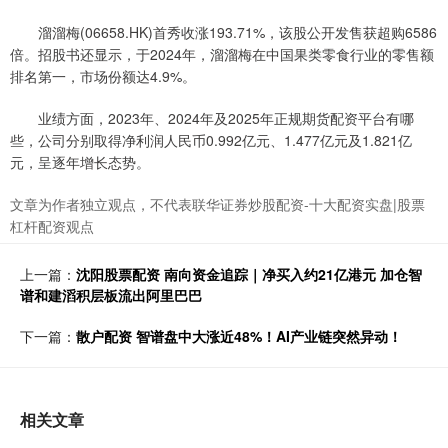
溜溜梅(06658.HK)首秀收涨193.71%，该股公开发售获超购6586
倍。招股书还显示，于2024年，溜溜梅在中国果类零食行业的零售额
排名第一，市场份额达4.9%。
业绩方面，2023年、2024年及2025年正规期货配资平台有哪
些，公司分别取得净利润人民币0.992亿元、1.477亿元及1.821亿
元，呈逐年增长态势。
文章为作者独立观点，不代表联华证券炒股配资-十大配资实盘|股票
杠杆配资观点
上一篇：
沈阳股票配资 南向资金追踪｜净买入约21亿港元 加仓智
谱和建滔积层板流出阿里巴巴
下一篇：
散户配资 智谱盘中大涨近48%！AI产业链突然异动！
相关文章