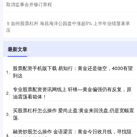
取消监事会并修订章程
​如何股票杠杆 海昌海洋公园盘中涨超5% 上半年业绩显著承
5
压
最新文章
股票配资手机版下载 易知行：黄金还是做空，4030有望
1、
到达
专业股票配资资讯网线上 轩锋—黄金偏强仍有反复，原
2、
油震荡看箱体！
买股票杠杆怎么操作 爱尚止盈:黄金来回洗盘,仍是宽幅震
3、
荡.
融资炒股怎么操作 金语梁言：黄金今日收月线，寻找阻
4、