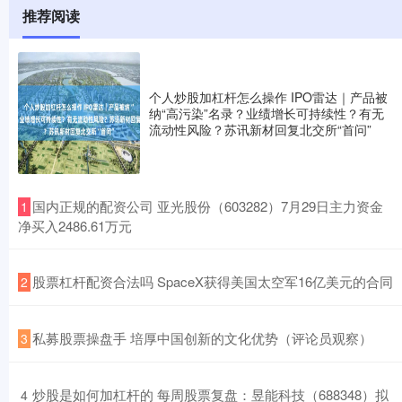
推荐阅读
个人炒股加杠杆怎么操作 IPO雷达｜产品被
纳“高污染”名录？业绩增长可持续性？有无
流动性风险？苏讯新材回复北交所“首问”
​国内正规的配资公司 亚光股份（603282）7月29日主力资金
1
净买入2486.61万元
​股票杠杆配资合法吗 SpaceX获得美国太空军16亿美元的合同
2
​私募股票操盘手 培厚中国创新的文化优势（评论员观察）
3
​炒股是如何加杠杆的 每周股票复盘：昱能科技（688348）拟
4