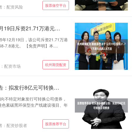
股票做空平台
者：配资风险
杭州期货配资 微泰医疗-B于12月19日斥资21.71万港元回购2.8万股
5年12月19日，该公司斥资21.71万港
-7.8港元。 【免责声明】本....
杭州期货配资
：配资市场
股票推荐平台 双乐股份最新公告：拟发行8亿元可转换公司债券
司计划向不特定对象发行可转换公司债券，
万吨色素碳黑环保型生产线建设项目、年
股票推荐平台
者：配资炒股者