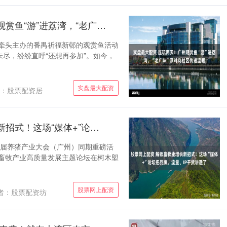
实盘最大配资 连玩两天！广州观赏鱼“游”进荔湾，“老广味”派对向社区传递温暖
局牵头主办的番禺祈福新邨的观赏鱼活动
尽，纷纷直呼“还想再参加”。如今，
实盘最大配资
：股票配资居
股票网上配资 解锁畜牧业增长新招式！这场“媒体+”论坛把品牌、流量、IP干货讲透了
十二届养猪产业大会（广州）同期重磅活
东畜牧产业高质量发展主题论坛在柯木塱
股票网上配资
者：股票配资坊