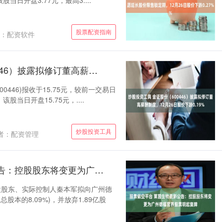
股当日开盘3.77元，最高3....
股票配资指南
：配资软件
炒股投资工具 金证股份（600446）披露拟修订董高薪酬制度，12月26日股价下跌0.19%
00446)报收于15.75元，较前一交易日
该股当日开盘15.75元，....
炒股投资工具
者：配资管理
股票做空平台 莱茵生物最新公告：控股股东将变更为广州德福营养股票明起复牌
司控股股东、实际控制人秦本军拟向广州德
股本的8.09%)，并放弃1.89亿股