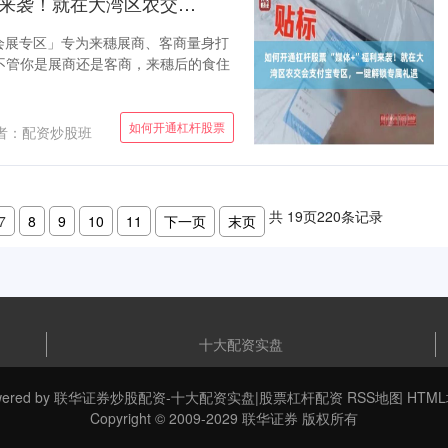
如何开通杠杆股票 “媒体+”福利来袭！就在大湾区农交会支付宝专区，一键解锁专属礼遇
会展专区」专为来穗展商、客商量身打
不管你是展商还是客商，来穗后的食住
如何开通杠杆股票
者：配资炒股班
共
19
页
220
条记录
7
8
9
10
11
下一页
末页
十大配资实盘
ered by
联华证券炒股配资-十大配资实盘|股票杠杆配资
RSS地图
HTM
Copyright
© 2009-2029
联华证券
版权所有