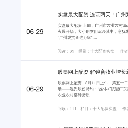
实盘最大配资 上周，广州市农业农村
06-29
火爆开场，大小朋友们沉浸其中，意犹未
“广州观赏鱼进万家”....
阅读：
69
栏目：
十大配资实盘
作者
股票网上配资 12月11日上午，第五
06-29
动——温氏股份特约・“媒体+”赋能广
农业农村部种猪质....
阅读：
111
栏目：
十大配资实盘
作