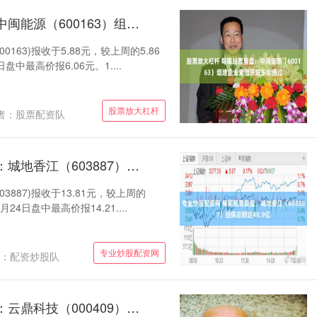
股票放大杠杆 每周股票复盘：中闽能源（600163）组建企业集团获股东会通过
0163)报收于5.88元，较上周的5.86
盘中最高价报6.06元。1....
股票放大杠杆
者：股票配资队
专业炒股配资网 每周股票复盘：城地香江（603887）担保总额达48.9亿
03887)报收于13.81元，较上周的
24日盘中最高价报14.21....
专业炒股配资网
：配资炒股队
什么是股市杠杆 每周股票复盘：云鼎科技（000409）股东股份被全面冻结