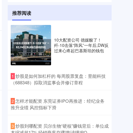
推荐阅读
10大配资公司 德媒酸了！
歼-10击落“阵风”一年后,DW反
过来心疼起巴基斯坦的钱包
​炒股是如何加杠杆的 每周股票复盘：昱能科技
1
（688348）拟取消监事会并修订章程
​怎样才能配资 东莞证券IPO再推进：经纪业务
2
推升业绩 风控指标下滑
​炒股到哪配资 贝尔生物“硬核”赚钱背后：单位成
3
本缩减超17% 经销商库存骤增|读懂IPO