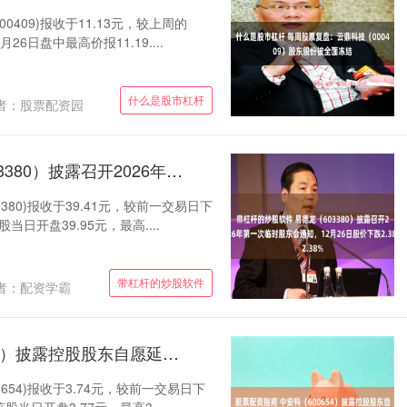
00409)报收于11.13元，较上周的
26日盘中最高价报11.19....
什么是股市杠杆
者：股票配资园
带杠杆的炒股软件 易德龙（603380）披露召开2026年第一次临时股东会通知，12月26日股价下跌2.38%
3380)报收于39.41元，较前一交易日下
当日开盘39.95元，最高....
带杠杆的炒股软件
者：配资学霸
股票配资指南 中安科（600654）披露控股股东自愿延长股份限售锁定期，12月26日股价下跌0.27%
0654)报收于3.74元，较前一交易日下