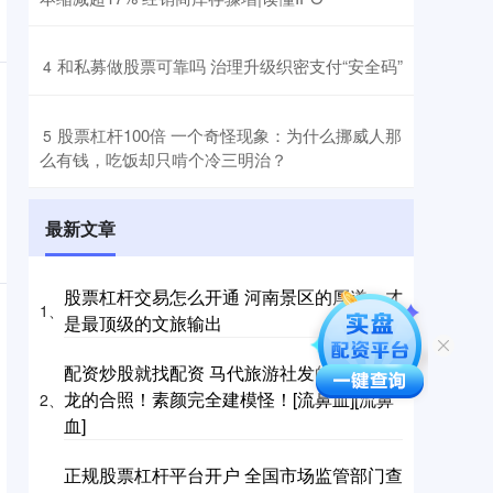
​和私募做股票可靠吗 治理升级织密支付“安全码”
4
​股票杠杆100倍 一个奇怪现象：为什么挪威人那
5
么有钱，吃饭却只啃个冷三明治？
最新文章
股票杠杆交易怎么开通 河南景区的厚道，才
1、
是最顶级的文旅输出
配资炒股就找配资 马代旅游社发的和与宋威
龙的合照！素颜完全建模怪！[流鼻血][流鼻
2、
血]
正规股票杠杆平台开户 全国市场监管部门查