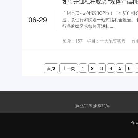
广州会展×支付宝组CP啦！「全新广州
06-29
造，食住行游购娱一站式福利全覆盖。
行游购娱需求如何开通杠....
阅读：
157
栏目：
十大配资实盘
作
首页
上一页
1
2
3
4
5
6
联华证券炒股配资
Pow