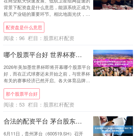
在商业航天快速发展、低轨卫星组网提速的
背景下配资盘是什么意思，能源系统正成为
航天产业链的重要环节。相比地面光伏，太
空光伏拥有持续光照、高能量密度等天然优
配资盘是什么意思
势，而兼....
阅读：
96
栏目：
股票杠杆配资
哪个股票平台好 世界杯赛事未启生意已燃：球衣与LABUBU联名款热销，影音房热度增九成
2026年美加墨世界杯即将开幕哪个股票平台
好，而在正式球赛还未开始之前，与世界杯
有关的赛事经济已然开启。各大体育品牌、
文旅住宿及授权商品领域已掀起销售热潮，
那个股票平台好
相比....
阅读：
53
栏目：
股票杠杆配资
合法的配资平台 茅台股东大会划重点：回应了调价、稀缺性、拆股等热点问题
6月11日，贵州茅台（600519.SH）召开