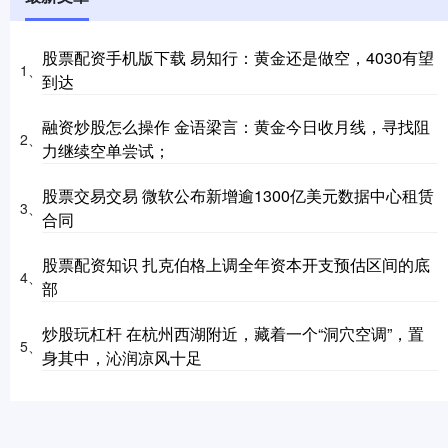
股票配资手机版下载 易知行：黄金还是做空，4030有望
1、
到达
融资炒股怎么操作 金语梁言：黄金今日收月线，寻找阻
2、
力继续空单尝试；
股票交易交易 微软公布新增逾1300亿美元数据中心租赁
3、
合同
股票配资知识 扎克伯格上调全年资本开支预估区间的底
4、
部
炒股玩杠杆 在杭州西湖附近，藏着一个“洞穴空调”，置
5、
身其中，沁润凉风十足