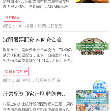
消息面催化，港股大模型概念股智谱盘中一
度大涨近48%。与此同时，A股AI概念板块
集体走强，熙菱信息开盘后直线拉升至2....
散户配资
阅读：
136
栏目：
股票杠杆配资
沈阳股票配资 南向资金追踪｜净买入约21亿港元 加仓智谱和建滔积层板流出阿里巴巴
数据显示，南向资金今日成交约1173.49亿
港元沈阳股票配资，较前一日缩量约71亿；
约为恒指成交总额的41.41%，占比回升至四
成以上。 今日港股强势震荡，南向....
沈阳股票配资
阅读：
69
栏目：
股票杠杆配资
股票配资哪家正规 特朗普第38次声称和平协议即将达成？好消息是：华尔街又信了
根据业内人士统计股票配资哪家正规，周四
是美国总统特朗普自本轮美伊战事爆发以