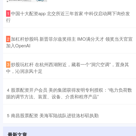
​中国十大配资app 北交所近三年首家 中科仪启动网下询价发
1
行
​加杠杆炒股吗 新晋菲尔兹奖得主 IMO满分天才 领奖当天官宣
2
加入OpenAI
​炒股玩杠杆 在杭州西湖附近，藏着一个“洞穴空调”，置身其
3
中，沁润凉风十足
​股票配资开户会员 美的集团获得发明专利授权：“电力负荷数
4
据的调节方法、装置、设备、介质和程序产品”
​南昌股票配资 美海军陆战队进驻洛杉矶执勤
5
最新文章