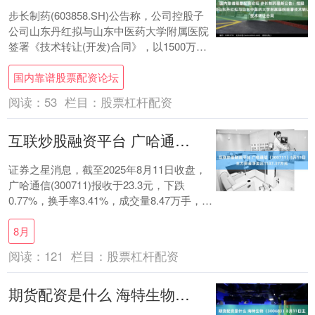
步长制药(603858.SH)公告称，公司控股子
公司山东丹红拟与山东中医药大学附属医院
签署《技术转让(开发)合同》，以1500万元
人民币的价格受让后者拥有的中药....
国内靠谱股票配资论坛
阅读：
53
栏目：
股票杠杆配资
互联炒股融资平台 广哈通信（300711）8月11日主力资金净卖出1537.37万元
证券之星消息，截至2025年8月11日收盘，
广哈通信(300711)报收于23.3元，下跌
0.77%，换手率3.41%，成交量8.47万手，成
交额1.99亿元。....
8月
阅读：
121
栏目：
股票杠杆配资
期货配资是什么 海特生物（300683）8月11日主力资金净买入2378.68万元