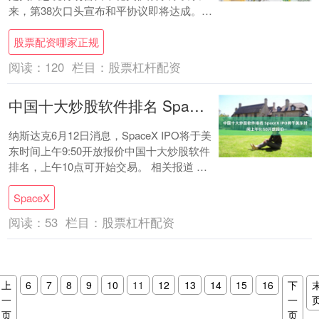
来，第38次口头宣布和平协议即将达成。而
对于资本市场而言，好消息是：昨夜华尔街
股票配资哪家正规
还是愿意....
阅读：
120
栏目：
股票杠杆配资
中国十大炒股软件排名 SpaceX IPO将于美东时间上午9:50开放报价
纳斯达克6月12日消息，SpaceX IPO将于美
东时间上午9:50开放报价中国十大炒股软件
排名，上午10点可开始交易。 相关报道 影
子市场预示SpaceX股价....
SpaceX
阅读：
53
栏目：
股票杠杆配资
上
6
7
8
9
10
11
12
13
14
15
16
下
一
一
页
页