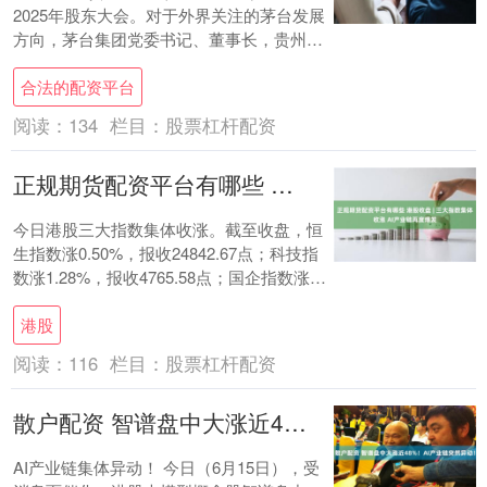
2025年股东大会。对于外界关注的茅台发展
方向，茅台集团党委书记、董事长，贵州茅
台酒股份公司党委书记、董事长陈华在....
合法的配资平台
阅读：
134
栏目：
股票杠杆配资
正规期货配资平台有哪些 港股收盘 | 三大指数集体收涨 AI产业链再度爆发
今日港股三大指数集体收涨。截至收盘，恒
生指数涨0.50%，报收24842.67点；科技指
数涨1.28%，报收4765.58点；国企指数涨
0.02%正规期货配资平....
港股
阅读：
116
栏目：
股票杠杆配资
散户配资 智谱盘中大涨近48%！AI产业链突然异动！
AI产业链集体异动！ 今日（6月15日），受